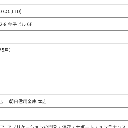
CO.,LTD)
-8 金子ビル 6F
年5月）
）
店, 朝日信用金庫 本店
ェア, アプリケーションの開発・保守・サポート・メンテナンス