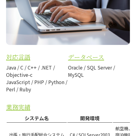
対応言語
データベース
Java / C / C++ / .NET /
Oracle / SQL Server /
Objective-c
MySQL
JavaScript / PHP / Python /
Perl / Ruby
業務実績
システム名
開発環境
航空機、
出張・旅行手配総合システム
C# / SQLServer2003
宿泊施設