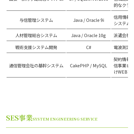
的なクラ
信用情報
与信管理システム
Java / Oracle 9i
システム
人材管理総合システム
Java / Oracle 10g
派遣会社
戦術支援システム開発
C#
電波測定
契約情報
通信管理会社の基幹システム
CakePHP / MySQL
信事業者
けWEBア
SES事業
SYSTEM ENGINEERING SERVICE