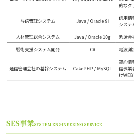
的なクラ
信用情報
与信管理システム
Java / Oracle 9i
システム
人材管理総合システム
Java / Oracle 10g
派遣会社
戦術支援システム開発
C#
電波測定
契約情報
通信管理会社の基幹システム
CakePHP / MySQL
信事業者
けWEBア
SES事業
SYSTEM ENGINEERING SERVICE