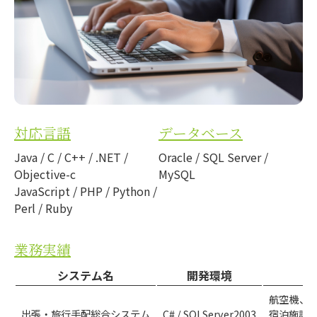
対応言語
データベース
Java / C / C++ / .NET /
Oracle / SQL Server /
Objective-c
MySQL
JavaScript / PHP / Python /
Perl / Ruby
業務実績
システム名
開発環境
航空機、
出張・旅行手配総合システム
C# / SQLServer2003
宿泊施設